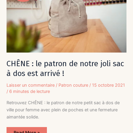
sac
à
dos
est
arrivé
!
CHÊNE : le patron de notre joli sac
à dos est arrivé !
Laisser un commentaire
/
Patron couture
/
15 octobre 2021
/
6 minutes de lecture
Retrouvez CHÊNE : le patron de notre petit sac à dos de
ville pour femme avec plein de poches et une fermeture
aimantée solide.
Read More »