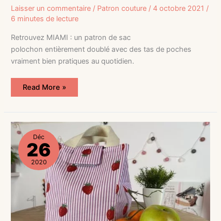
Laisser un commentaire
/
Patron couture
/
4 octobre 2021
/
6 minutes de lecture
Retrouvez MIAMI : un patron de sac
polochon entièrement doublé avec des tas de poches
vraiment bien pratiques au quotidien.
Read More »
Coudre
un
Déc
sac
26
lunch
–
Tuto
2020
couture
débutant
–
Patron
gratuit