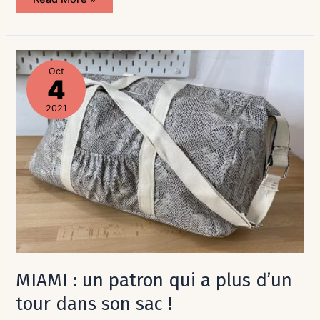
MIAMI
:
Oct
un
4
patron
qui
a
2021
plus
d’un
tour
dans
son
sac
!
MIAMI : un patron qui a plus d’un
tour dans son sac !