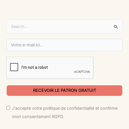
R
e
c
h
e
r
c
h
RECEVOIR LE PATRON GRATUIT
e
r
J'accepte votre politique de confidentialité et confirme
mon consentement RGPD.
: