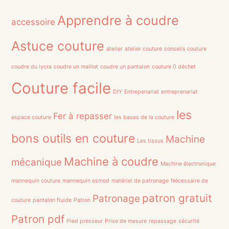
Apprendre à coudre
accessoire
Astuce couture
atelier
atelier couture
conseils couture
coudre du lycra
coudre un maillot
coudre un pantalon
couture 0 déchet
Couture facile
DIY
Entrepenariat
entreprenariat
les
Fer à repasser
espace couture
les bases de la couture
bons outils en couture
Machine
Les tissus
Machine à coudre
mécanique
Machine électronique
mannequin couture
mannequin esmod
matériel de patronage
Nécessaire de
patron gratuit
Patronage
couture
pantalon fluide
Patron
Patron pdf
Pied presseur
Prise de mesure
repassage
sécurité